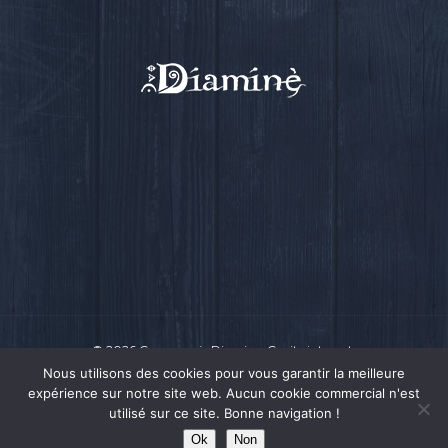
Luskell
Radish
Presse
Actualité
Ra Pa Poum Pa
Biographie
Contact
Video
Musique
Espace pro
Nous contacter
© 2026 Compagnie Diamine.
Ce site internet
a été conçu par Intensio
© 2018
Nous utilisons des cookies pour vous garantir la meilleure
expérience sur notre site web. Aucun cookie commercial n'est
utilisé sur ce site. Bonne navigation !
Ok
Non