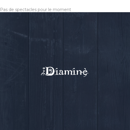
Musique
Espace pro
Pas de spectacles pour le moment
Nous contacter