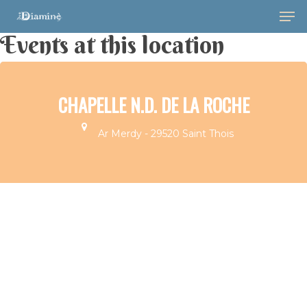
Events at this location
CHAPELLE N.D. DE LA ROCHE
Ar Merdy - 29520 Saint Thois
Hit enter to search or ESC to close
Musique