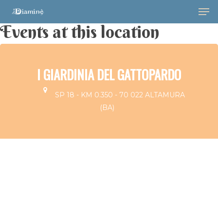
Events at this location
I GIARDINIA DEL GATTOPARDO
SP 18 - KM 0.350 - 70 022 ALTAMURA
Hit enter to search or ESC to close
(BA)