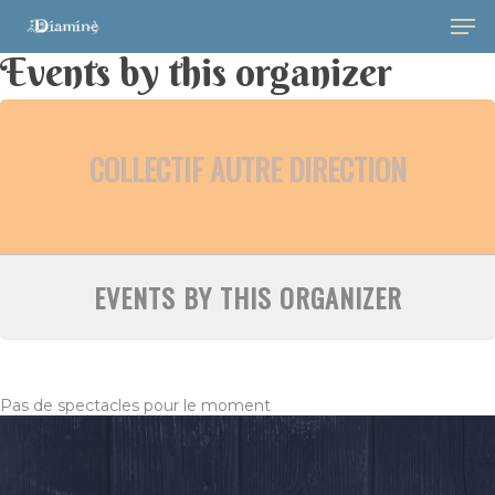
Events by this organizer
COLLECTIF AUTRE DIRECTION
Hit enter to search or ESC to close
EVENTS BY THIS ORGANIZER
Musique
Albums
Spectacles
Pas de spectacles pour le moment
Video
La Terre
Transmissi
Hira Terra