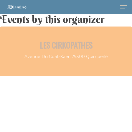
Events by this organizer
LES CIRKOPATHES
Avenue Du Coat-Kaer, 29300 Quimperlé
Hit enter to search or ESC to close
Musique