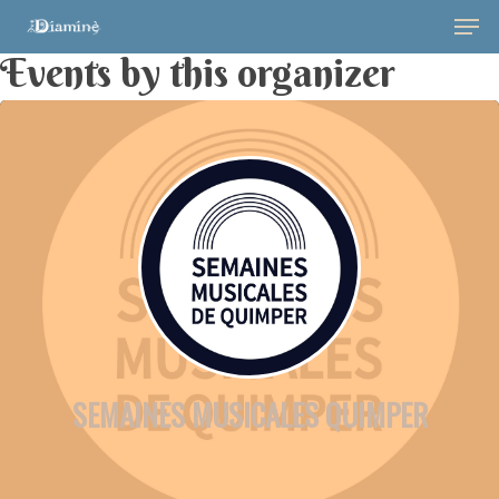
Events by this organizer
Hit enter to search or ESC to close
SEMAINES MUSICALES QUIMPER
Musique