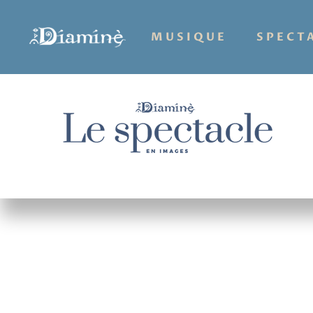
MUSIQUE
SPECT
Hit enter to search or ESC to close