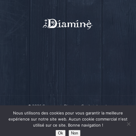
Luskell
Radish
Presse
Actualité
Ra Pa Poum Pa
Biographie
Contact
Video
Musique
Espace pro
Nous contacter
© 2026 Compagnie Diamine.
Ce site internet
a été conçu par Intensio
© 2018
Nous utilisons des cookies pour vous garantir la meilleure
expérience sur notre site web. Aucun cookie commercial n'est
utilisé sur ce site. Bonne navigation !
Ok
Non