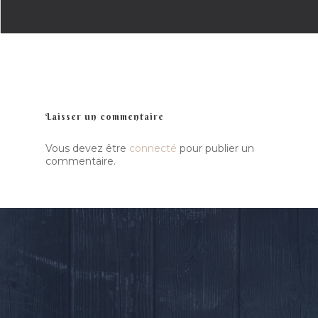
Radish
Presse
Actualité
Ra Pa Poum Pa
Biographie
Contact
Video
Musique
Espace pro
Laisser un commentaire
Nous contacter
Vous devez être
connecté
pour publier un
commentaire.