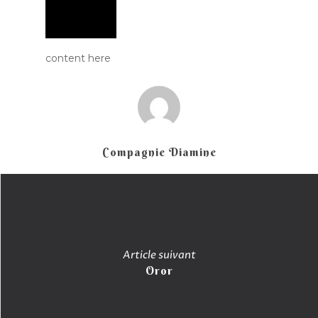
content here
Compagnie Diamine
Musique
Albums
Spectacles
Video
La Terre
Article suivant
Transmissi
Oror
Hira Terra
Compagnie
Luskell