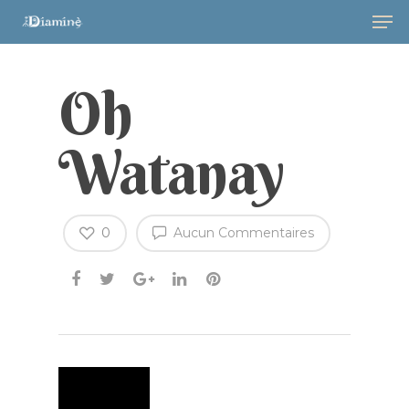
Oh
Watanay
0
Aucun Commentaires
Hit enter to search or ESC to close