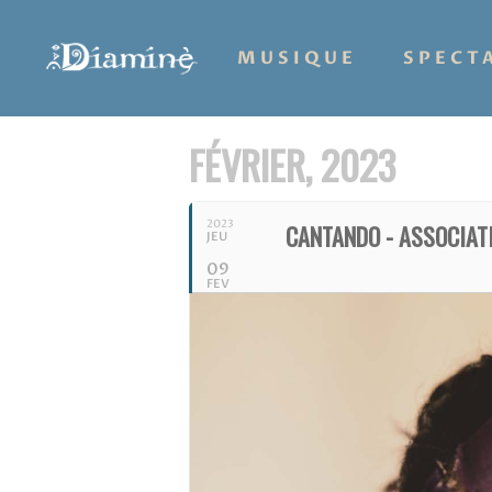
MUSIQUE
SPECT
FÉVRIER, 2023
2023
CANTANDO - ASSOCIAT
JEU
09
FEV
Hit enter to search or ESC to close