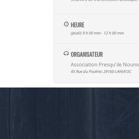
HEURE
(Jeudi) 9 h 00 min - 12 h 00 min
ORGANISATEUR
Association Presqu'ile Noun
45 Rue du Poulmic 29160 LANVEOC