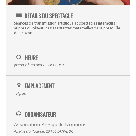
DÉTAILS DU SPECTACLE
Séances de transmission artistique et spectacles interactifs
auprès du réseau des assistantes maternelles de la presqu’île
de Crozon.
HEURE
(Jeudi) 9 h 00 min - 12 h 00 min
Musique
EMPLACEMENT
Telgruc
Albums
Spectacles
Video
ORGANISATEUR
La Terre
Transmissi
Association Presqu'ile Nounous
Hira Terra
45 Rue du Poulmic 29160 LANVEOC