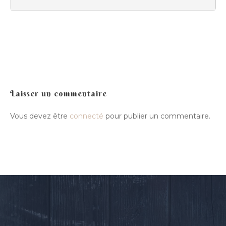
Compagnie
Luskell
Radish
Presse
Actualité
Ra Pa Poum Pa
Biographie
Contact
Video
Musique
Espace pro
Laisser un commentaire
Nous contacter
Vous devez être
connecté
pour publier un commentaire.