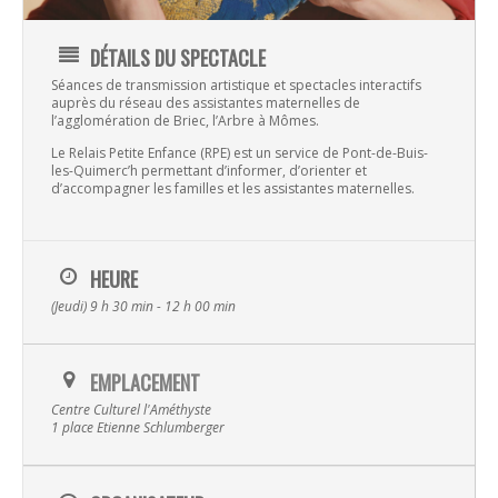
DÉTAILS DU SPECTACLE
Séances de transmission artistique et spectacles interactifs
auprès du réseau des assistantes maternelles de
l’agglomération de Briec, l’Arbre à Mômes.
Le Relais Petite Enfance (RPE) est un service de Pont-de-Buis-
les-Quimerc’h permettant d’informer, d’orienter et
d’accompagner les familles et les assistantes maternelles.
HEURE
(Jeudi) 9 h 30 min - 12 h 00 min
Musique
EMPLACEMENT
Albums
Spectacles
Centre Culturel l'Améthyste
1 place Etienne Schlumberger
Video
La Terre
Transmissi