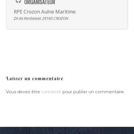
ORGANISATEUR
Hira Terra
Compagnie
RPE Crozon Aulne Maritime
Luskell
ZA de Kerdanvez 29160 CROZON
Radish
Presse
Actualité
Ra Pa Poum Pa
Biographie
Contact
Video
Musique
Espace pro
Nous contacter
Laisser un commentaire
Vous devez être
connecté
pour publier un commentaire.