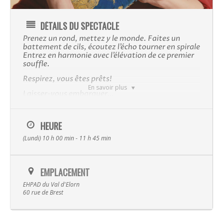
DÉTAILS DU SPECTACLE
Prenez un rond, mettez y le monde. Faite
s
un
battement de cils, écoutez l’écho tourner en spirale
E
ntrez en harmonie avec l’élévation de ce premier
souffle.
Respirez, vous êtes prêts!
En savoir plus
Laisser-vous embarquer…
Dans une ambiance enveloppante, chaleureuse et
,
dansante
les participants redécouvrent l’univers sonore du bercement
Musique
HEURE
et
des comptines
au fil des cultures, des langues et des
corporels du monde sous forme de
langage
s
saynètes
(Lundi) 10 h 00 min - 11 h 45 min
.
musicales à partager
Albums
Spectacles
se donnent
Adultes
et enfants
un temps de
jeu
et d’interaction
en explorant eux aussi les
joués par
instruments
Video
EMPLACEMENT
l’intervenante.
La Terre
Transmissi
EHPAD du Val d'Elorn
c’est un hommage aux berceuses et aux comptines
Cantando
60 rue de Brest
d’ici et d’ailleurs, véhicules primaires de
transmission
Hira Terra
culturelle.
Compagnie
Ces saynètes musicales sont le fruit mûr et juteux d’un
Luskell