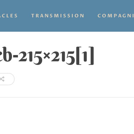
ACLES
TRANSMISSION
COMPAGN
b-215×215[1]