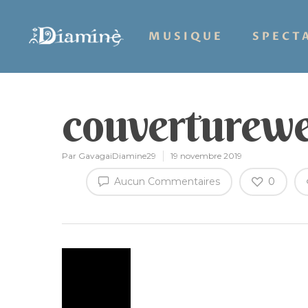
MUSIQUE
SPECT
couverturewe
Par
GavagaiDiamine29
19 novembre 2019
Aucun Commentaires
0
Hit enter to search or ESC to close