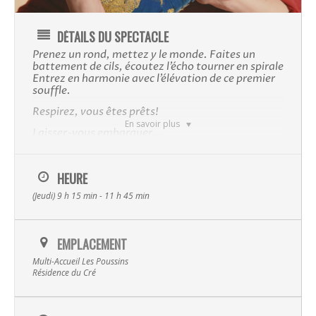
DÉTAILS DU SPECTACLE
Prenez un rond, mettez y le monde. Faite
s
un
battement de cils, écoutez l’écho tourner en spirale
E
ntrez en harmonie avec l’élévation de ce premier
souffle.
Respirez, vous êtes prêts!
En savoir plus
Laisser-vous embarquer…
Dans une ambiance enveloppante, chaleureuse et
,
dansante
les participants redécouvrent l’univers sonore du bercement
HEURE
et
des comptines
au fil des cultures, des langues et des
corporels du monde sous forme de
langage
s
saynètes
(Jeudi) 9 h 15 min - 11 h 45 min
.
musicales à partager
se donnent
Adultes
et enfants
un temps de
jeu
et d’interaction
Musique
en explorant eux aussi les
joués par
instruments
EMPLACEMENT
l’intervenante.
Multi-Accueil Les Poussins
c’est un hommage aux berceuses et aux comptines
Cantando
Albums
Spectacles
Résidence du Cré
d’ici et d’ailleurs, véhicules primaires de
transmission
culturelle.
Video
La Terre
Ces saynètes musicales sont le fruit mûr et juteux d’un