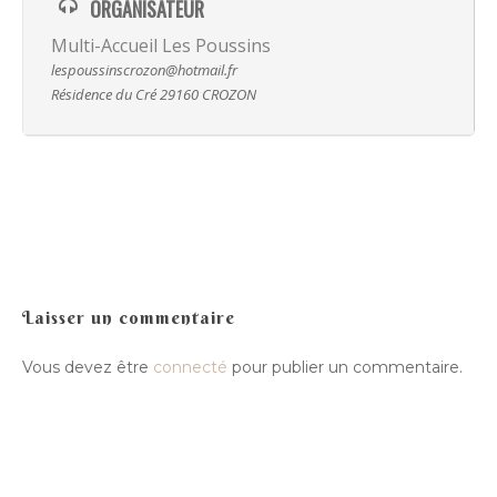
Transmissi
et passionnant auprès de nombreuses
collectage intense
ORGANISATEUR
personnes de différentes origines, présentes en Bretagne &
Hira Terra
en Italie.
Multi-Accueil Les Poussins
Compagnie
Luskell
lespoussinscrozon@hotmail.fr
Résidence du Cré 29160 CROZON
Radish
Presse
Actualité
Ra Pa Poum Pa
Biographie
Contact
Video
Musique
Espace pro
Nous contacter
Laisser un commentaire
Vous devez être
connecté
pour publier un commentaire.