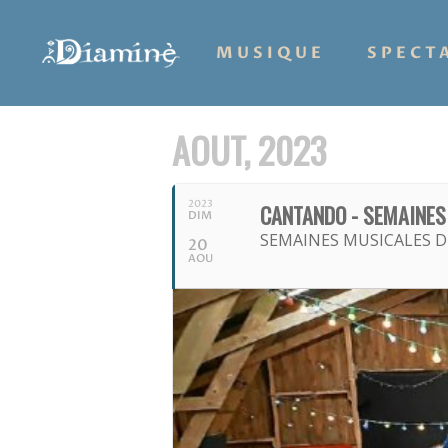
MUSIQUE
SPECT
AOUT, 2023
2023
CANTANDO - SEMAINES
DIM
SEMAINES MUSICALES D
20
AOU
Hit enter to search or ESC to close