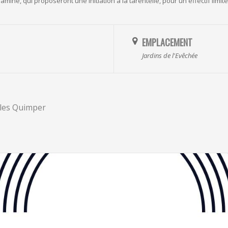
amine, qui proposeront une initiation à la tarentelle, pour un effectif limi
EMPLACEMENT
Jardins de l'Evêchée
les Quimper