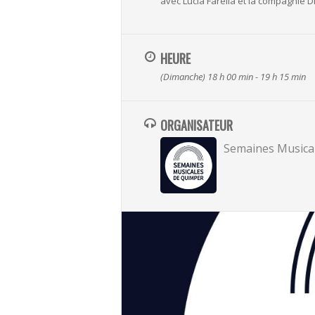
avec Lucia Farella et la compagnie Di
HEURE
(Dimanche) 18 h 00 min - 19 h 15 min
ORGANISATEUR
Semaines Musica