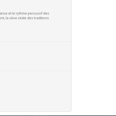
danse et le rythme percussif des
t, la sève vitale des traditions
 travail approfondi sur les postures
ir avec les outils de base pour ensuite
ourd’hui, elle vit depuis 15 ans en
 concert , à la croisée des chemins.
 musiques traditionnelles de son pays.