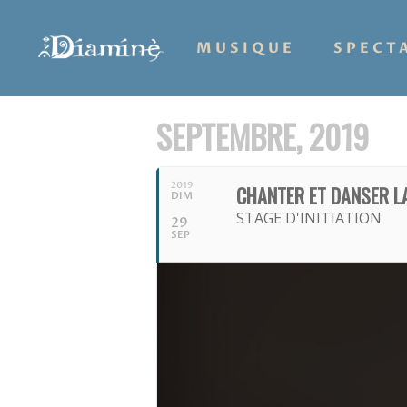
MUSIQUE
SPECT
SEPTEMBRE, 2019
2019
CHANTER ET DANSER LA
DIM
STAGE D'INITIATION
29
SEP
Hit enter to search or ESC to close