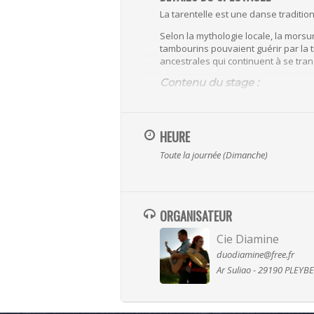
La tarentelle est une danse tradition
Selon la mythologie locale, la mors
tambourins pouvaient guérir par la t
ancestrales qui continuent à se tra
Contenu du stage :
A travers une approche ludique, il s’
corporelles nous permettra de lier l
continuer à travailler individuelleme
HEURE
Lucia FARELLA
Toute la journée (Dimanche)
Originaire des Pouilles en Italie du 
Bretagne où elle a fondé la compagni
Professionnelle reconnue, elle prend
ORGANISATEUR
Cie Diamine
duodiamine@free.fr
Ar Suliao - 29190 PLEYB