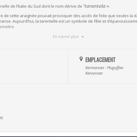
‘tarantola »
nelle de l’Italie du Sud dont le nom dérive de
.
ure de cette araignée pouvait provoquer des accès de folie que seules la 
ranse. Aujourd’hui, la tarentelle est un symbole de fête et d’épanouissemen
nsmettre.
En savoir plus
agira de découvrir les ryhmes de la tarentelle par la danse et le chant. Un
es éléments percussifs avec la voix. Le stage permettra à chacun de repart
nt.
EMPLACEMENT
Kermorvan - Pluguffan
Kervorvan
Sud, Lucia Farella a grandi entourée de chants, de musique et de danse. Auj
e Diaminé avec Gael Guillot. Ils se produisent tous deux régulièrement en
 plaisir à transmettre son art auprès d’un public curieux de découvrir les
EN