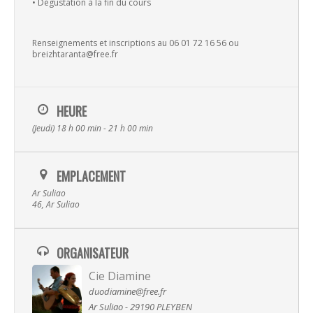
• Dégustation à la fin du cours
Musique
Renseignements et inscriptions au 06 01 72 16 56 ou
breizhtaranta@free.fr
Albums
Spectacles
Video
HEURE
La Terre
Transmissi
(Jeudi) 18 h 00 min - 21 h 00 min
Hira Terra
Compagnie
Luskell
EMPLACEMENT
Ar Suliao
Radish
Presse
Actualité
46, Ar Suliao
Ra Pa Poum Pa
Biographie
Contact
Video
ORGANISATEUR
Cie Diamine
Musique
Espace pro
duodiamine@free.fr
Nous contacter
Ar Suliao - 29190 PLEYBEN