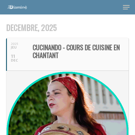
DECEMBRE, 2025
2025
CUCINANDO - COURS DE CUISINE EN
JEU
CHANTANT
11
DEC
Hit enter to search or ESC to close