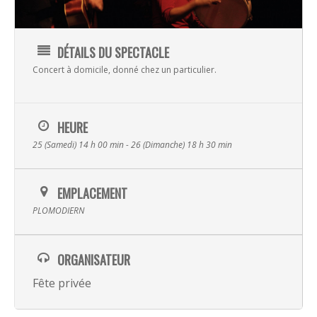
DÉTAILS DU SPECTACLE
Concert à domicile, donné chez un particulier.
HEURE
25 (Samedi) 14 h 00 min - 26 (Dimanche) 18 h 30 min
Musique
EMPLACEMENT
PLOMODIERN
Albums
Spectacles
Video
ORGANISATEUR
La Terre
Transmissi
Fête privée
Hira Terra
Compagnie
Luskell