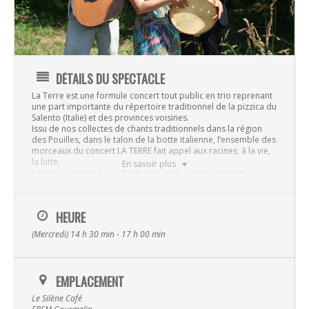
DÉTAILS DU SPECTACLE
La Terre est une formule concert tout public en trio reprenant
une part importante du répertoire traditionnel de la pizzica du
Salento (Italie) et des provinces voisines.
Issu de nos collectes de chants traditionnels dans la région
des Pouilles, dans le talon de la botte italienne, l’ensemble des
morceaux du concert LA TERRE fait appel aux racines, à la vie,
la lutte,
En savoir plus
l’amour, la mort, à la culture paysanne… dans la poésie
méridionale des traditions de la ‘Pizzica Salentina’ et de la
Tarantella d’Italie du Sud.
Les rythmiques percussives du tambourin, la frénésie de la
HEURE
guitare et les vibrations profondes du tuba soutiennent la voix
et les chœurs, générant un tourbillon sonore, chaleureux et
(Mercredi) 14 h 30 min - 17 h 00 min
Musique
enveloppant de
bonheur qui appellent à la danse.Par ce concert, entre parole,
rythmes et chants, nous invitons nos publics à renouer avec le
Albums
fil de la tradition musicale millénaire, cathartique et curative
Spectacles
EMPLACEMENT
qu’est la Tarantella – dont les racines remontent à la Grèce
Antique (Magna Grecia), entre esthétiques apollinienne et
Video
Le Silène Café
dionysiaque.