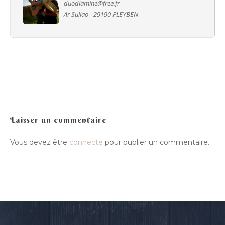
Hira Terra
duodiamine@free.fr
Compagnie
Ar Suliao - 29190 PLEYBEN
Luskell
Radish
Presse
Actualité
Ra Pa Poum Pa
Biographie
Contact
Video
Musique
Espace pro
Nous contacter
Laisser un commentaire
Vous devez être
connecté
pour publier un commentaire.