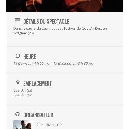
DÉTAILS DU SPECTACLE
Dans le cadre du tout nouveau festival de Coat Ar Rest en
Scrignac (29).
HEURE
18 (Samedi) 14 h 00 min - 19 (Dimanche) 18 h 30 min
EMPLACEMENT
Musique
Coat Ar Rest
Coat Ar Rest
Albums
Spectacles
Video
ORGANISATEUR
La Terre
Transmissi
Cie Diamine