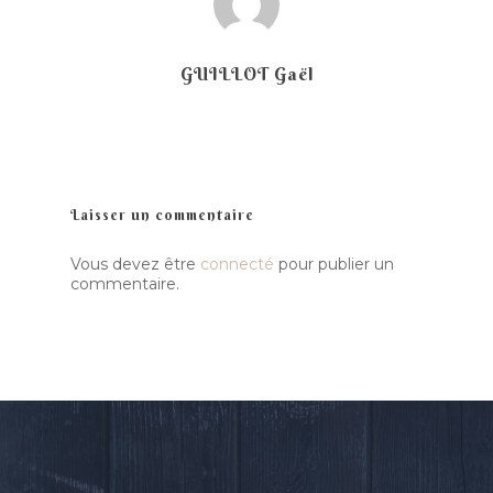
Compagnie
Luskell
Radish
Presse
Actualité
GUILLOT Gaël
Ra Pa Poum Pa
Biographie
Contact
Video
Musique
Espace pro
Laisser un commentaire
Nous contacter
Vous devez être
connecté
pour publier un
commentaire.