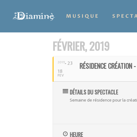
MUSIQUE
SPECT
FÉVRIER, 2019
2019
23
RÉSIDENCE CRÉATION -
Hit enter to search or ESC to close
18
FEV
DÉTAILS DU SPECTACLE
Semaine de résidence pour la créatio
HEURE