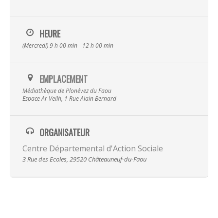
Musique
Albums
Spectacles
HEURE
Video
(Mercredi) 9 h 00 min - 12 h 00 min
La Terre
Transmissi
Hira Terra
EMPLACEMENT
Compagnie
Luskell
Médiathèque de Plonévez du Faou
Espace Ar Veilh, 1 Rue Alain Bernard
Radish
Presse
Actualité
Ra Pa Poum Pa
Biographie
ORGANISATEUR
Contact
Video
Centre Départemental d'Action Sociale
3 Rue des Ecoles, 29520 Châteauneuf-du-Faou
Musique
Espace pro
Nous contacter