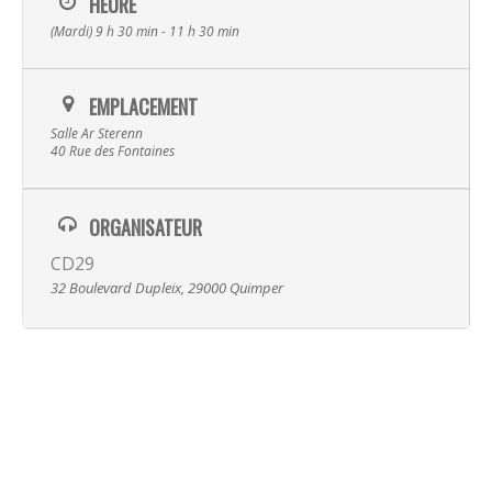
HEURE
(Mardi) 9 h 30 min - 11 h 30 min
EMPLACEMENT
Salle Ar Sterenn
40 Rue des Fontaines
Musique
ORGANISATEUR
CD29
Albums
Spectacles
32 Boulevard Dupleix, 29000 Quimper
Video
La Terre
Transmissi
Hira Terra
Compagnie
Luskell
Radish
Presse
Actualité