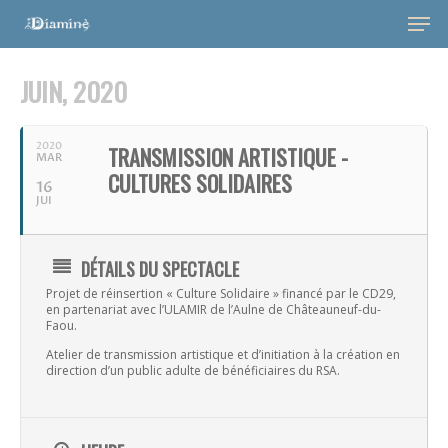
JUIN, 2020
2020
TRANSMISSION ARTISTIQUE -
MAR
CULTURES SOLIDAIRES
16
JUI
DÉTAILS DU SPECTACLE
Hit enter to search or ESC to close
Projet de réinsertion « Culture Solidaire » financé par le CD29,
en partenariat avec l’ULAMIR de l’Aulne de Châteauneuf-du-
Faou.
Atelier de transmission artistique et d’initiation à la création en
direction d’un public adulte de bénéficiaires du RSA.