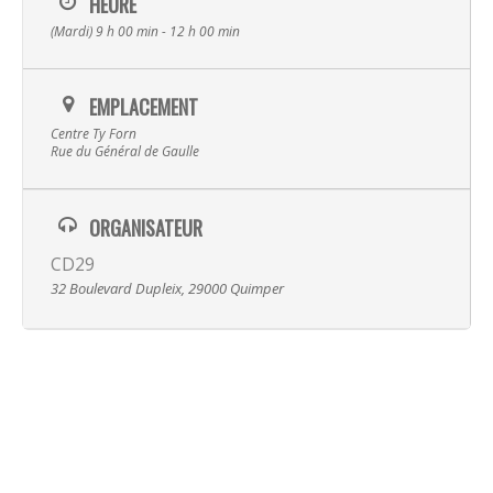
HEURE
(Mardi) 9 h 00 min - 12 h 00 min
EMPLACEMENT
Centre Ty Forn
Rue du Général de Gaulle
Musique
ORGANISATEUR
CD29
Albums
Spectacles
32 Boulevard Dupleix, 29000 Quimper
Video
La Terre
Transmissi
Hira Terra
Compagnie
Luskell
Radish
Presse
Actualité