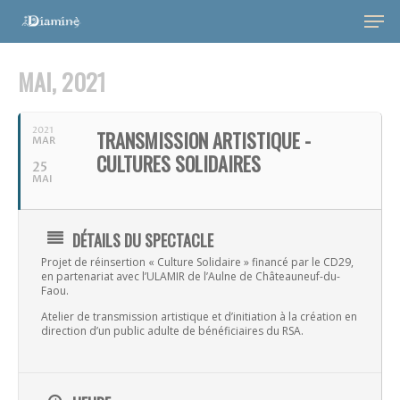
MAI, 2021
2021
TRANSMISSION ARTISTIQUE -
MAR
CULTURES SOLIDAIRES
25
MAI
DÉTAILS DU SPECTACLE
Hit enter to search or ESC to close
Projet de réinsertion « Culture Solidaire » financé par le CD29,
en partenariat avec l’ULAMIR de l’Aulne de Châteauneuf-du-
Faou.
Atelier de transmission artistique et d’initiation à la création en
direction d’un public adulte de bénéficiaires du RSA.